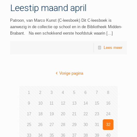
Leestip maand april
Patroon, van Marco Kunst (C-leesboek) Dit C-leesboek is
aanwezig in de collectie op school en in de Bibliotheek Midden-
Brabant. Na een schokkend eerste hoofdstuk waarin
[…]
Lees meer
Vorige pagina
1
2
3
4
5
6
7
8
9
10
11
12
13
14
15
16
17
18
19
20
21
22
23
24
25
26
27
28
29
30
31
32
33
34
35
36
37
38
39
40