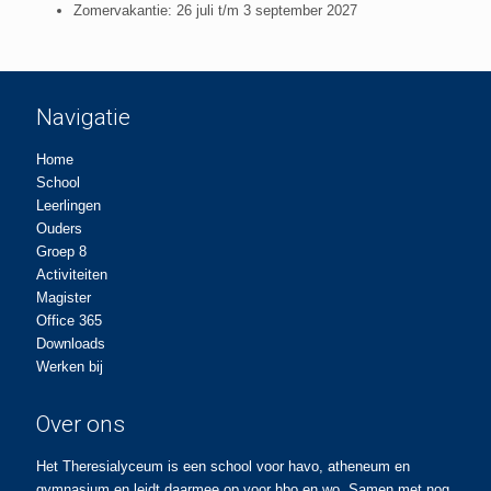
Zomervakantie: 26 juli t/m 3 september 2027
Navigatie
Home
School
Leerlingen
Ouders
Groep 8
Activiteiten
Magister
Office 365
Downloads
Werken bij
Over ons
Het Theresialyceum is een school voor havo, atheneum en
gymnasium en leidt daarmee op voor hbo en wo. Samen met nog