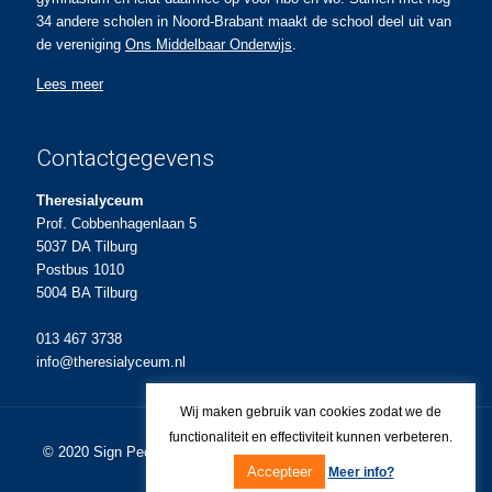
34 andere scholen in Noord-Brabant maakt de school deel uit van
de vereniging
Ons Middelbaar Onderwijs
.
Lees meer
Contactgegevens
Theresialyceum
Prof. Cobbenhagenlaan 5
5037 DA Tilburg
Postbus 1010
5004 BA Tilburg
013 467 3738
info@theresialyceum.nl
Wij maken gebruik van cookies zodat we de
functionaliteit en effectiviteit kunnen verbeteren.
© 2020
Sign People
Ontwerp en realisatie voor Theresialyceum.
Accepteer
Meer info?