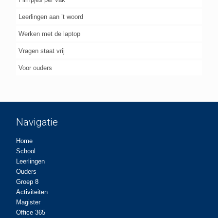
Leerlingen aan ’t woord
Werken met de laptop
Vragen staat vrij
Voor ouders
Navigatie
Home
School
Leerlingen
Ouders
Groep 8
Activiteiten
Magister
Office 365