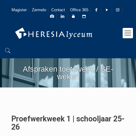
Magister
Zermelo
Contact
Office 365
Afspraken toetsweek / SE-
weken
Proefwerkweek 1 | schooljaar 25-
26