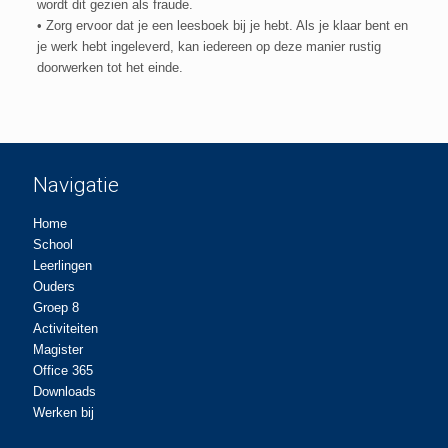
wordt dit gezien als fraude.
• Zorg ervoor dat je een leesboek bij je hebt. Als je klaar bent en
je werk hebt ingeleverd, kan iedereen op deze manier rustig
doorwerken tot het einde.
Navigatie
Home
School
Leerlingen
Ouders
Groep 8
Activiteiten
Magister
Office 365
Downloads
Werken bij