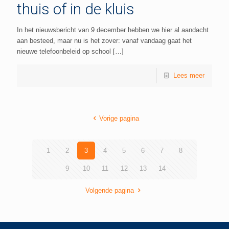
thuis of in de kluis
In het nieuwsbericht van 9 december hebben we hier al aandacht
aan besteed, maar nu is het zover: vanaf vandaag gaat het
nieuwe telefoonbeleid op school
[…]
Lees meer
Vorige pagina
1
2
3
4
5
6
7
8
9
10
11
12
13
14
Volgende pagina