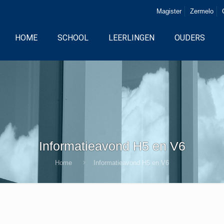
Magister
Zermelo
HOME
SCHOOL
LEERLINGEN
OUDERS
Informatieavond H5 en V6
Home
Informatieavond H5 en V6