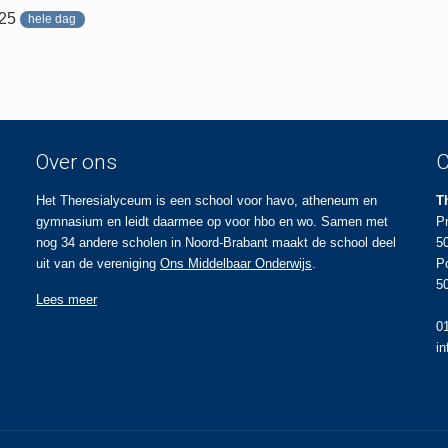
025
hele dag
Over ons
C
Het Theresialyceum is een school voor havo, atheneum en
T
gymnasium en leidt daarmee op voor hbo en wo. Samen met
P
nog 34 andere scholen in Noord-Brabant maakt de school deel
5
uit van de vereniging
Ons Middelbaar Onderwijs
.
P
5
Lees meer
0
i