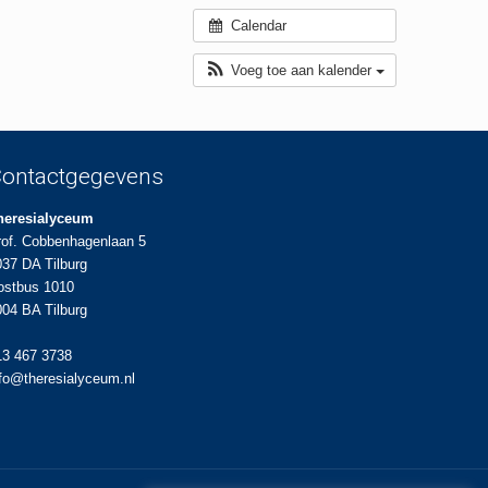
Calendar
Voeg toe aan kalender
ontactgegevens
heresialyceum
rof. Cobbenhagenlaan 5
037 DA Tilburg
ostbus 1010
004 BA Tilburg
13 467 3738
nfo@theresialyceum.nl