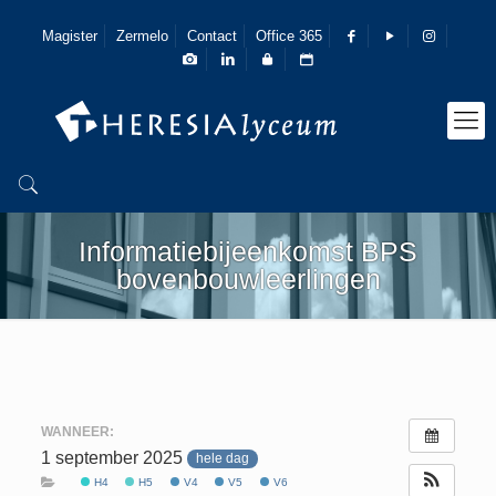
Magister
Zermelo
Contact
Office 365
Informatiebijeenkomst BPS
bovenbouwleerlingen
WANNEER:
1 september 2025
hele dag
H4
H5
V4
V5
V6