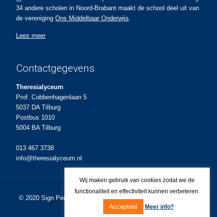
34 andere scholen in Noord-Brabant maakt de school deel uit van
de vereniging
Ons Middelbaar Onderwijs
.
Lees meer
Contactgegevens
Theresialyceum
Prof. Cobbenhagenlaan 5
5037 DA Tilburg
Postbus 1010
5004 BA Tilburg
013 467 3738
info@theresialyceum.nl
Wij maken gebruik van cookies zodat we de
functionaliteit en effectiviteit kunnen verbeteren.
© 2020
Sign People
Ontwerp en realisatie voor Theresialyceum.
Accepteer
Meer info?