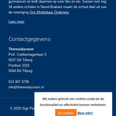
gymnasium en leidt daarmee op voor hbo en wo. Samen met nog
34 andere scholen in Noord-Brabant maakt de school deel uit van
de vereniging
Ons Middelbaar Onderwijs
.
Lees meer
Contactgegevens
Theresialyceum
Prof. Cobbenhagenlaan 5
5037 DA Tilburg
Postbus 1010
5004 BA Tilburg
013 467 3738
info@theresialyceum.nl
Wij maken gebruik van cookies zodat we de
functionaliteit en effectiviteit kunnen verbeteren.
© 2020
Sign People
Ontwerp en realisatie voor Theresialyceum.
Accepteer
Meer info?