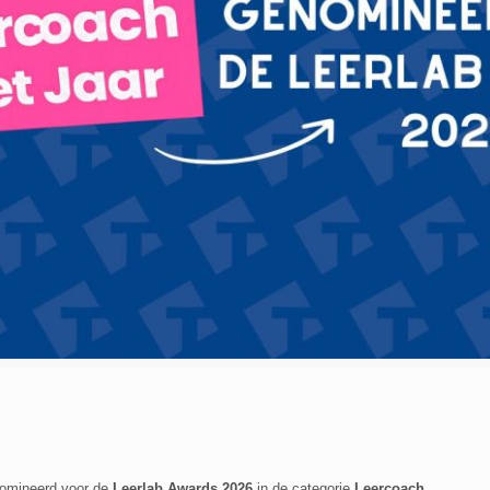
omineerd voor de
Leerlab Awards 2026
in de categorie
Leercoach
.