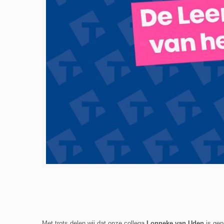
Met trots delen wij dat onze collega
Lonneke van Uden
is gen