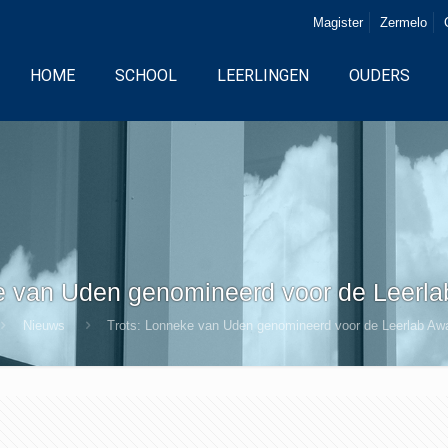
Magister
Zermelo
HOME
SCHOOL
LEERLINGEN
OUDERS
e van Uden genomineerd voor de Leerl
Nieuws
Trots: Lonneke van Uden genomineerd voor de Leerlab Aw