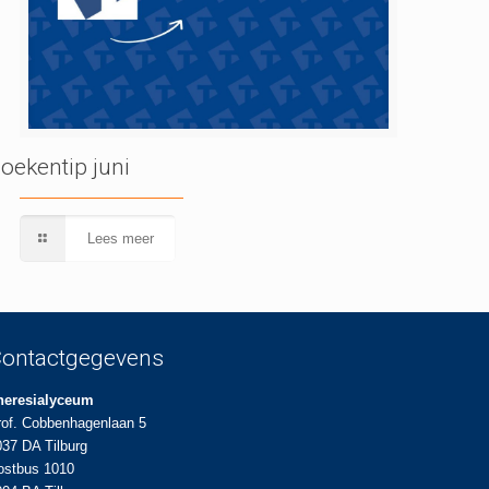
oekentip juni
Lees meer
ontactgegevens
heresialyceum
rof. Cobbenhagenlaan 5
037 DA Tilburg
ostbus 1010