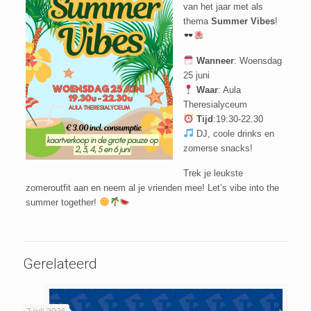
van het jaar met als
thema
Summer Vibes
!
Wann
eer
: Woensdag
25 juni
Waar
: Aula
Theresialyceum
Tijd
:19:30-22.30
DJ, coole drinks en
zomerse snacks!
Trek je leukste
zomeroutfit aan en neem al je vrienden mee! Let’s vibe into the
summer together!
Gerelateerd