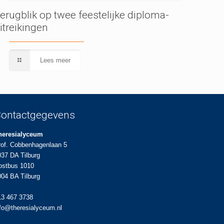
erugblik op twee feestelijke diploma-
itreikingen
Lees meer
ontactgegevens
heresialyceum
rof. Cobbenhagenlaan 5
037 DA Tilburg
ostbus 1010
004 BA Tilburg
13 467 3738
nfo@theresialyceum.nl