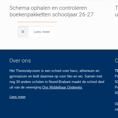
Schema ophalen en controleren
T
boekenpakketten schooljaar 26-27
u
Lees meer
Over ons
C
Het Theresialyceum is een school voor havo, atheneum en
T
gymnasium en leidt daarmee op voor hbo en wo. Samen met
P
nog 34 andere scholen in Noord-Brabant maakt de school deel
5
uit van de vereniging
Ons Middelbaar Onderwijs
.
P
5
Lees meer
0
i