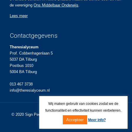
de vereniging
Ons Middelbaar Onderwijs
.
Lees meer
Contactgegevens
Theresialyceum
Prof. Cobbenhagenlaan 5
5037 DA Tilburg
Postbus 1010
5004 BA Tilburg
013 467 3738
info@theresialyceum.nl
Wij maken gebruik van cookies zodat we de
functionaliteit en effectiviteit kunnen verbeteren.
© 2020
Sign People
Ontwerp en realisatie voor Theresialyceum.
Accepteer
Meer info?