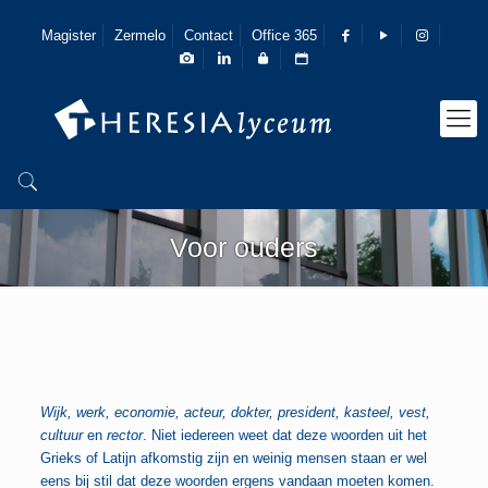
Magister
Zermelo
Contact
Office 365
Voor ouders
Wijk, werk, economie, acteur, dokter, president, kasteel, vest,
cultuur
en
rector
. Niet iedereen weet dat deze woorden uit het
Grieks of Latijn afkomstig zijn en weinig mensen staan er wel
eens bij stil dat deze woorden ergens vandaan moeten komen.