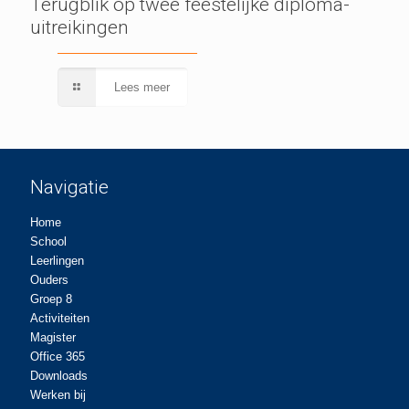
Terugblik op twee feestelijke diploma-
uitreikingen
Lees meer
Navigatie
Home
School
Leerlingen
Ouders
Groep 8
Activiteiten
Magister
Office 365
Downloads
Werken bij