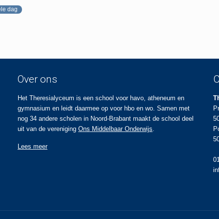
ele dag
Over ons
C
Het Theresialyceum is een school voor havo, atheneum en
T
gymnasium en leidt daarmee op voor hbo en wo. Samen met
P
nog 34 andere scholen in Noord-Brabant maakt de school deel
5
uit van de vereniging
Ons Middelbaar Onderwijs
.
P
5
Lees meer
0
i