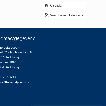
Calendar
Voeg toe aan kalender
ontactgegevens
heresialyceum
rof. Cobbenhagenlaan 5
037 DA Tilburg
ostbus 1010
004 BA Tilburg
13 467 3738
nfo@theresialyceum.nl