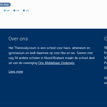
ele dag
3
H4
V4
V5
Over ons
C
Het Theresialyceum is een school voor havo, atheneum en
T
gymnasium en leidt daarmee op voor hbo en wo. Samen met
P
nog 34 andere scholen in Noord-Brabant maakt de school deel
5
uit van de vereniging
Ons Middelbaar Onderwijs
.
P
5
Lees meer
0
i