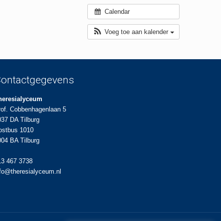
Calendar
Voeg toe aan kalender
ontactgegevens
heresialyceum
rof. Cobbenhagenlaan 5
037 DA Tilburg
ostbus 1010
004 BA Tilburg
13 467 3738
nfo@theresialyceum.nl