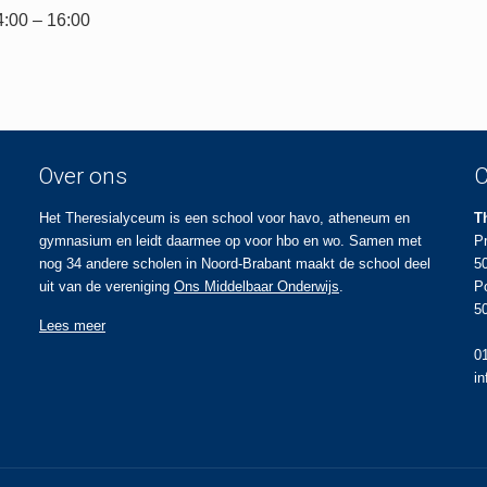
4:00 – 16:00
Over ons
C
Het Theresialyceum is een school voor havo, atheneum en
T
gymnasium en leidt daarmee op voor hbo en wo. Samen met
P
nog 34 andere scholen in Noord-Brabant maakt de school deel
5
uit van de vereniging
Ons Middelbaar Onderwijs
.
P
5
Lees meer
0
i