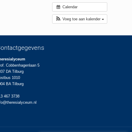
Calendar
Voeg toe aan kalender
ontactgegevens
heresialyceum
rof. Cobbenhagenlaan 5
037 DA Tilburg
ostbus 1010
004 BA Tilburg
13 467 3738
nfo@theresialyceum.nl